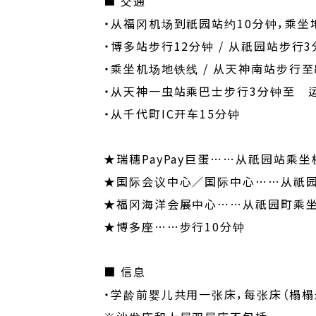
■ 交通
・从福冈机场到祇园站约10分钟，乘坐
・博多站步行12分钟 / 从祇园站步行
・乘坐机场地铁线 / 从天神南站步行
・从天神一虫站乘巴士步行3分钟至 
・从千代町IC开车15分钟
★瑞穗PayPay巨蛋……从祇园站乘
★国际会议中心／国际中心……从祇园
★福冈海洋会展中心……从祇园町乘坐
★博多座……步行10分钟
■ 信息
・学龄前婴儿共用一张床，每张床（榻榻