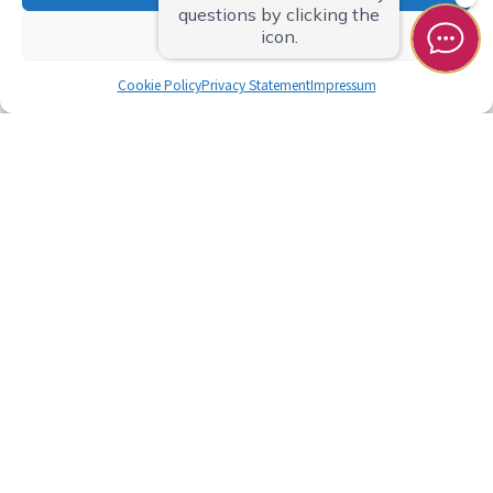
View preferences
Cookie Policy
Privacy Statement
Impressum
什么是 &Here？
客房
活动
计划
使用权
LANGUAGE