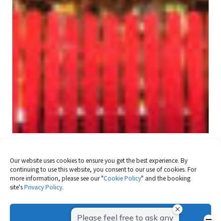
串田神社
Our website uses cookies to ensure you get the best experience. By
当地人亲切地称它为“奥志田先生”。 许多人来这里祈求商业、
continuing to use this website, you consent to our use of cookies. For
健康和长寿的繁荣。 它也是每年七月举办的博
more information, please see our "
Cookie Policy
" and the booking
site's
Privacy Policy
.
2026.05.27
中洲
Culture
OK