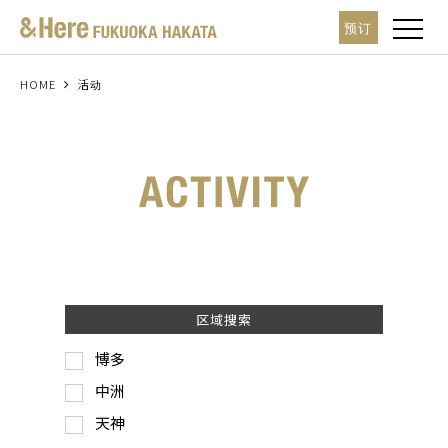
t
预订
o
g
g
l
HOME
活动
e
n
a
v
i
g
a
t
i
o
n
区域搜索
博多
中洲
天神