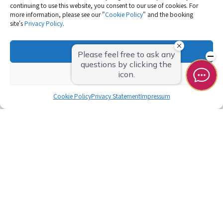
continuing to use this website, you consent to our use of cookies. For
more information, please see our "
Cookie Policy
" and the booking
site's
Privacy Policy
.
OK
View preferences
Cookie Policy
Privacy Statement
Impressum
ホテル&Hereとは
客室
アクティビティ