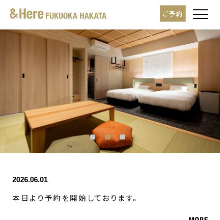
t
ご予約
o
g
g
l
e
n
a
v
i
g
a
t
i
o
n
2026.06.01
本日より予約を開始しております。