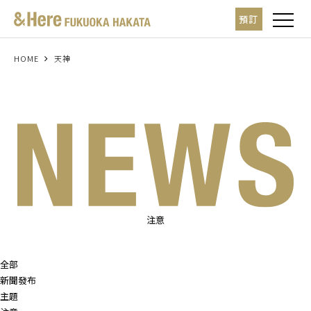
t
預訂
o
g
g
l
HOME
天神
e
n
a
v
i
g
a
t
i
o
n
注意
全部
新聞發布
主題