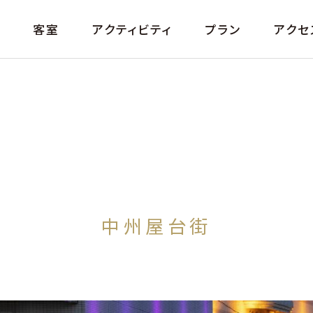
は
客室
アクティビティ
プラン
アクセ
中州屋台街